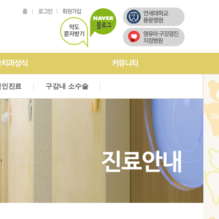
아치과상식
국인진료
려드립니다
구강내 소수술
온라인상담
고객후기
포토갤러리
국인진료
구강내 소수술