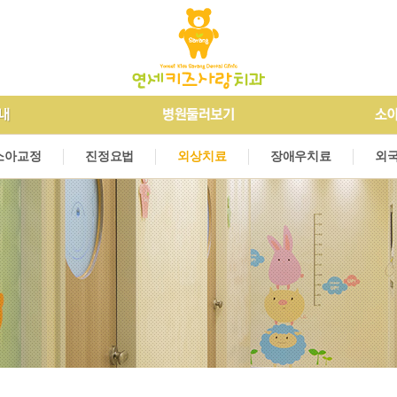
개
소아교정
오시는길
진정요법
병원둘러보기
외상치료
장애우치료
소
외
알
소아교정
진정요법
외상치료
장애우치료
외