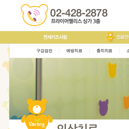
인사말&의료진소개
구강검진
예방치료
진료안내
충치치료
장비소
구강검진
예방치료
충치치료