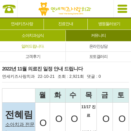
연세키즈사랑
진료안내
병원둘러보기
소아치과상식
커뮤니티
알려드립니다.
온라인상담
고객후기
포토갤러리
2022년 11월 의료진 일정 안내 드립니다
연세키즈사랑치과
22-10-21
조회 :
2,921회
댓글 :
0
본문
월
화
수
목
금
토
11/17 진
전혜림
료
O
O
O
O
O
소아치과 전문