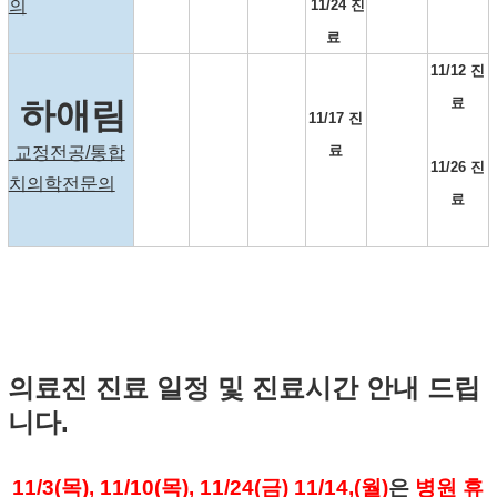
의
11/24 진
료
11/12 진
료
하애림
11/17 진
료
교정전공/통합
11/26​ 진
치의학전문의
료
의료진 진료 일정 및 진료시간 안내 드립
니다.
11/3(목), 11/10(목), 11/24(금)
11/14,(월)
은
병원 휴